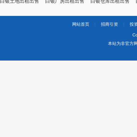
白银土地出租出售
白银厂房出租出售
白银仓库出租出售
网站首页
|
招商引资
|
投
Co
本站为非官方